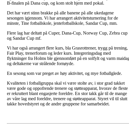
B-finalen på Dana cup, og kom stolt hjem med pokal.
Det har vært stinn brakke på alle banene på alle ukedagene
sesongen igjennom. Vi har arrangert aktivitetsturnering for de
minste, Tine fotballskole, jentefotballskole, Sandar Cup, mm.
Flere lag har deltatt på Cuper, Dana-Cup, Norway Cup, Zebra cup
og Sandar Cup mf.
Vi har også arrangert flere kurs, bla Grasrottrener, trygg på trening,
Fair Play, trenerforum og leder kurs. Integreringsdag med
flyktninger fra Holms ble gjennomført på en solfylt og varm maida
og deltakerne var strålende fornøyde.
En sesong som var preget av høy aktivitet, og mye fotballglede.
Kvaliteten i fotballgruppa skal vi være stolte av, i stor grad takket
være gode og oppofrende trenere og støtteapparat, hvorav de fleste
er rekruttert blant engasjerte foreldre. En stor takk går til de mange
av våre lag med foreldre, trenere og støtteapparat. Styret vil til slutt
takke hovedstyret og de andre gruppene for samarbeidet.