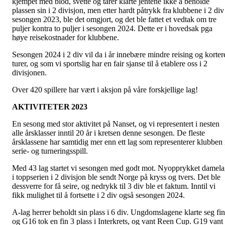
kjempet med blod, svette og tårer klarte jentene ikke å beholde
plassen sin i 2 divisjon, men etter hardt påtrykk fra klubbene i 2 div
sesongen 2023, ble det omgjort, og det ble fattet et vedtak om tre
puljer kontra to puljer i sesongen 2024. Dette er i hovedsak pga
høye reisekostnader for klubbene.
Sesongen 2024 i 2 div vil da i år innebære mindre reising og korter
turer, og som vi sportslig har en fair sjanse til å etablere oss i 2
divisjonen.
Over 420 spillere har vært i aksjon på våre forskjellige lag!
AKTIVITETER 2023
En sesong med stor aktivitet på Nanset, og vi representert i nesten
alle årsklasser inntil 20 år i kretsen denne sesongen. De fleste
årsklassene har samtidig mer enn ett lag som representerer klubben 
serie- og turneringsspill.
Med 43 lag startet vi sesongen med godt mot. Nyopprykket damel
i toppserien i 2 divisjon ble sendt Norge på kryss og tvers. Det ble
dessverre for få seire, og nedrykk til 3 div ble et faktum. Inntil vi
fikk mulighet til å fortsette i 2 div også sesongen 2024.
A-lag herrer beholdt sin plass i 6 div. Ungdomslagene klarte seg fin
og G16 tok en fin 3 plass i Interkrets, og vant Reen Cup. G19 vant