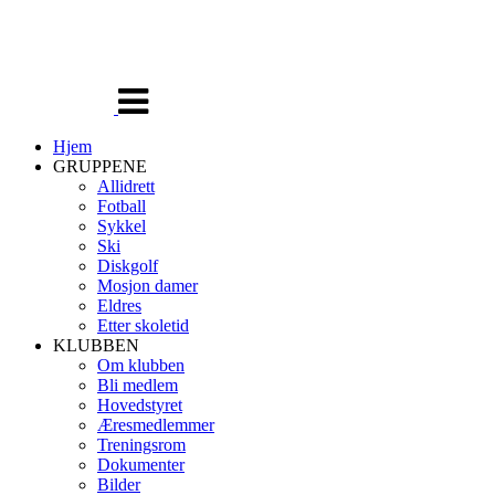
Veksle
navigasjon
Hjem
GRUPPENE
Allidrett
Fotball
Sykkel
Ski
Diskgolf
Mosjon damer
Eldres
Etter skoletid
KLUBBEN
Om klubben
Bli medlem
Hovedstyret
Æresmedlemmer
Treningsrom
Dokumenter
Bilder