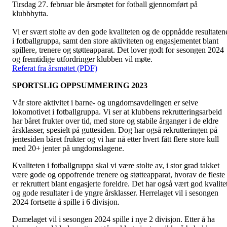
Tirsdag 27. februar ble årsmøtet for fotball gjennomført på
klubbhytta.
Vi er svært stolte av den gode kvaliteten og de oppnådde resultaten
i fotballgruppa, samt den store aktiviteten og engasjementet blant
spillere, trenere og støtteapparat. Det lover godt for sesongen 2024
og fremtidige utfordringer klubben vil møte.
Referat fra årsmøtet (PDF)
SPORTSLIG OPPSUMMERING 2023
Vår store aktivitet i barne- og ungdomsavdelingen er selve
lokomotivet i fotballgruppa. Vi ser at klubbens rekrutteringsarbeid
har båret frukter over tid, med store og stabile årganger i de eldre
årsklasser, spesielt på guttesiden. Dog har også rekrutteringen på
jentesiden båret frukter og vi har nå etter hvert fått flere store kull
med 20+ jenter på ungdomslagene.
Kvaliteten i fotballgruppa skal vi være stolte av, i stor grad takket
være gode og oppofrende trenere og støtteapparat, hvorav de fleste
er rekruttert blant engasjerte foreldre. Det har også vært god kvalite
og gode resultater i de yngre årsklasser. Herrelaget vil i sesongen
2024 fortsette å spille i 6 divisjon.
Damelaget vil i sesongen 2024 spille i nye 2 divisjon. Etter å ha