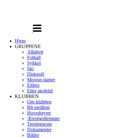
Veksle
navigasjon
Hjem
GRUPPENE
Allidrett
Fotball
Sykkel
Ski
Diskgolf
Mosjon damer
Eldres
Etter skoletid
KLUBBEN
Om klubben
Bli medlem
Hovedstyret
Æresmedlemmer
Treningsrom
Dokumenter
Bilder