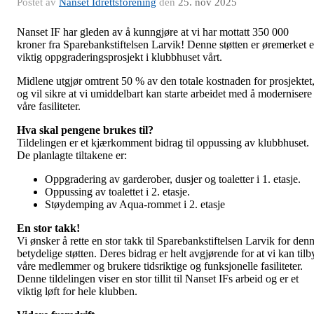
Postet av
Nanset Idrettsforening
den
25. nov 2025
Nanset IF har gleden av å kunngjøre at vi har mottatt 350 000
kroner fra Sparebankstiftelsen Larvik! Denne støtten er øremerket e
viktig oppgraderingsprosjekt i klubbhuset vårt.
Midlene utgjør omtrent 50 % av den totale kostnaden for prosjektet
og vil sikre at vi umiddelbart kan starte arbeidet med å modernisere
våre fasiliteter.
Hva skal pengene brukes til?
Tildelingen er et kjærkomment bidrag til oppussing av klubbhuset.
De planlagte tiltakene er:
Oppgradering av garderober, dusjer og toaletter i 1. etasje.
Oppussing av toalettet i 2. etasje.
Støydemping av Aqua-rommet i 2. etasje
En stor takk!
Vi ønsker å rette en stor takk til Sparebankstiftelsen Larvik for den
betydelige støtten. Deres bidrag er helt avgjørende for at vi kan tilb
våre medlemmer og brukere tidsriktige og funksjonelle fasiliteter.
Denne tildelingen viser en stor tillit til Nanset IFs arbeid og er et
viktig løft for hele klubben.