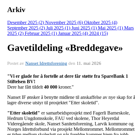
Arkiv
Desember 2025 (2)
November 2025 (6)
Oktober 2025 (4)
September 2025 (2)
Juli 2025 (1)
Juni 2025 (1)
Mai 2025 (1)
Mars
2025 (2)
Februar 2025 (1)
Januar 2025 (4)
2024 (15)
Gavetildeling «Breddegave»
Postet av
Nanset Idrettsforening
den
11. mai 2026
"Vi er glade for å fortelle at dere får støtte fra SpareBank 1
Stiftelsen BV!
Dere har fått tildelt
40 000
kroner."
Nanset IF ønsker å benytte midlene til anskaffelse av nye skap for 
lagre diverse utstyr til prosjektet "Etter skoletid".
"Etter skoletid"
er samarbeidsprosjekt med Fagerli Barneskole,
Hedrum Ungdomsskole, FAU ved skolene, Thor Heyerdal
Videregående skole, Nanset Sanitetsforening, Larvik kommune og
Norges Idrettsforbund via prosjekt Mellomrommet. Mellomrommet
er tiden mellom skoleslutt og når foreldre kommer hjem fra jobb.