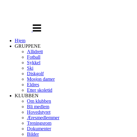
Veksle
navigasjon
Hjem
GRUPPENE
Allidrett
Fotball
Sykkel
Ski
Diskgolf
Mosjon damer
Eldres
Etter skoletid
KLUBBEN
Om klubben
Bli medlem
Hovedstyret
Æresmedlemmer
Treningsrom
Dokumenter
Bilder