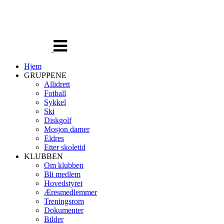
Veksle
navigasjon
Hjem
GRUPPENE
Allidrett
Fotball
Sykkel
Ski
Diskgolf
Mosjon damer
Eldres
Etter skoletid
KLUBBEN
Om klubben
Bli medlem
Hovedstyret
Æresmedlemmer
Treningsrom
Dokumenter
Bilder