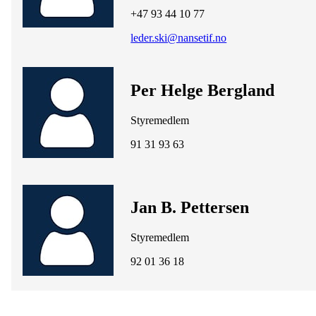
+47 93 44 10 77
leder.ski@nansetif.no
Per Helge Bergland
Styremedlem
91 31 93 63
Jan B. Pettersen
Styremedlem
92 01 36 18