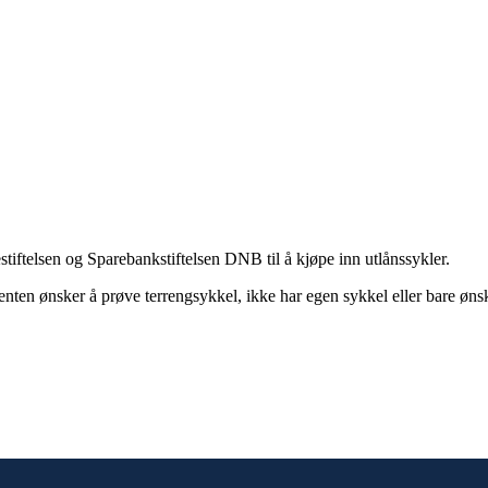
stiftelsen og Sparebankstiftelsen DNB til å kjøpe inn utlånssykler.
m enten ønsker å prøve terrengsykkel, ikke har egen sykkel eller bare øns