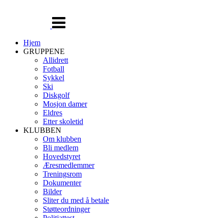
Veksle
navigasjon
Hjem
GRUPPENE
Allidrett
Fotball
Sykkel
Ski
Diskgolf
Mosjon damer
Eldres
Etter skoletid
KLUBBEN
Om klubben
Bli medlem
Hovedstyret
Æresmedlemmer
Treningsrom
Dokumenter
Bilder
Sliter du med å betale
Støtteordninger
Politiattest