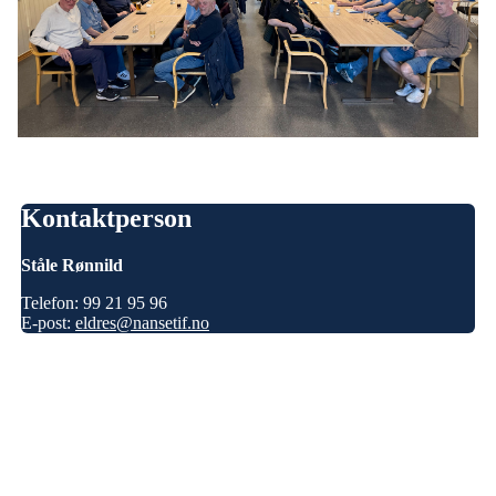
Kontaktperson
Ståle Rønnild
Telefon: 99
21 95 96
E-post:
eldres@nansetif.no