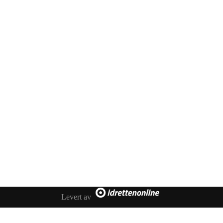
Adresse
Sportsveien 25
3269 Larvik
Orgnummer
971 493 011
Faktura
faktura@nansetif.no
Levert av