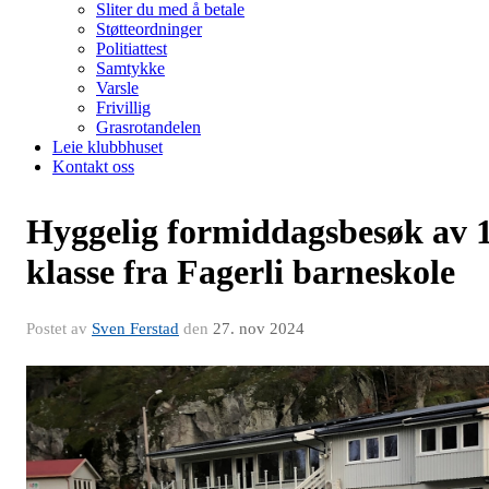
Sliter du med å betale
Støtteordninger
Politiattest
Samtykke
Varsle
Frivillig
Grasrotandelen
Leie klubbhuset
Kontakt oss
Hyggelig formiddagsbesøk av 
klasse fra Fagerli barneskole
Postet av
Sven Ferstad
den
27. nov 2024