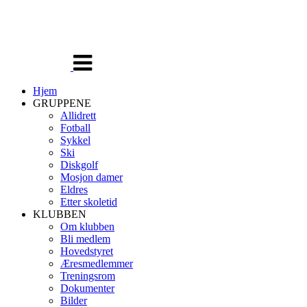
Veksle
navigasjon
Hjem
GRUPPENE
Allidrett
Fotball
Sykkel
Ski
Diskgolf
Mosjon damer
Eldres
Etter skoletid
KLUBBEN
Om klubben
Bli medlem
Hovedstyret
Æresmedlemmer
Treningsrom
Dokumenter
Bilder