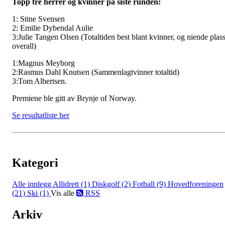
Topp tre herrer og kvinner på siste runden:
1: Stine Svensen
2: Emilie Dybendal Aulie
3:Julie Tangen Olsen (Totaltiden best blant kvinner, og niende plas
overall)
1:Magnus Meyborg
2:Rasmus Dahl Knutsen (Sammenlagtvinner totaltid)
3:Tom Albertsen.
Premiene ble gitt av Brynje of Norway.
Se resultatliste her
Kategori
Alle innlegg
Allidrett (1)
Diskgolf (2)
Fotball (9)
Hovedforeningen
(21)
Ski (1)
Vis alle
RSS
Arkiv