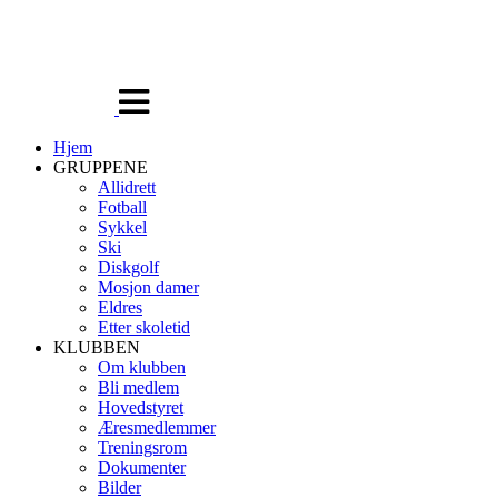
Veksle
navigasjon
Hjem
GRUPPENE
Allidrett
Fotball
Sykkel
Ski
Diskgolf
Mosjon damer
Eldres
Etter skoletid
KLUBBEN
Om klubben
Bli medlem
Hovedstyret
Æresmedlemmer
Treningsrom
Dokumenter
Bilder