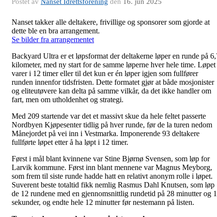
Postet av
Nanset Idrettsforening
den
16. jun 2025
Nanset takker alle deltakere, frivillige og sponsorer som gjorde at
dette ble en bra arrangement.
Se bilder fra arrangementet
Backyard Ultra er et løpsformat der deltakerne løper en runde på 6,
kilometer, med ny start for de samme løperne hver hele time. Løpet
varer i 12 timer eller til det kun er én løper igjen som fullfører
runden innenfor tidsfristen. Dette formatet gjør at både mosjonister
og eliteutøvere kan delta på samme vilkår, da det ikke handler om
fart, men om utholdenhet og strategi.
Med 209 startende var det et massivt skue da hele feltet passerte
Nordbyen Kjøpesenter tidlig på hver runde, før de la turen nedom
Månejordet på vei inn i Vestmarka. Imponerende 93 deltakere
fullførte løpet etter å ha løpt i 12 timer.
Først i mål blant kvinnene var Stine Bjørnø Svensen, som løp for
Larvik kommune. Først inn blant mennene var Magnus Meyborg,
som frem til siste runde hadde hatt en relativt anonym rolle i løpet.
Suverent beste totaltid fikk nemlig Rasmus Dahl Knutsen, som løp
de 12 rundene med en gjennomsnittlig rundetid på 28 minutter og 
sekunder, og endte hele 12 minutter før nestemann på listen.