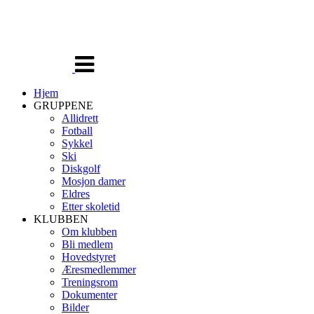
Veksle
navigasjon
Hjem
GRUPPENE
Allidrett
Fotball
Sykkel
Ski
Diskgolf
Mosjon damer
Eldres
Etter skoletid
KLUBBEN
Om klubben
Bli medlem
Hovedstyret
Æresmedlemmer
Treningsrom
Dokumenter
Bilder