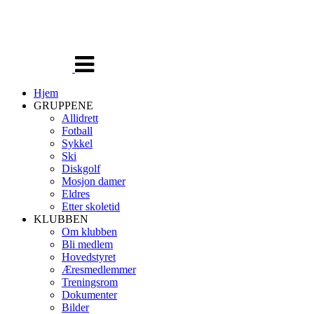
Veksle
navigasjon
Hjem
GRUPPENE
Allidrett
Fotball
Sykkel
Ski
Diskgolf
Mosjon damer
Eldres
Etter skoletid
KLUBBEN
Om klubben
Bli medlem
Hovedstyret
Æresmedlemmer
Treningsrom
Dokumenter
Bilder