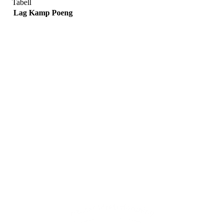
Tabell
Lag
Kamp
Poeng
Adresse
Sportsveien 25
3269 Larvik
Orgnummer
971 493 011
Faktura
faktura@nansetif.no