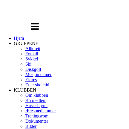
Veksle
navigasjon
Hjem
GRUPPENE
Allidrett
Fotball
Sykkel
Ski
Diskgolf
Mosjon damer
Eldres
Etter skoletid
KLUBBEN
Om klubben
Bli medlem
Hovedstyret
Æresmedlemmer
Treningsrom
Dokumenter
Bilder