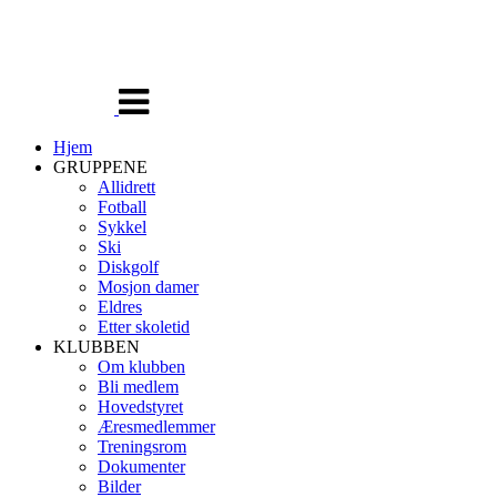
Veksle
navigasjon
Hjem
GRUPPENE
Allidrett
Fotball
Sykkel
Ski
Diskgolf
Mosjon damer
Eldres
Etter skoletid
KLUBBEN
Om klubben
Bli medlem
Hovedstyret
Æresmedlemmer
Treningsrom
Dokumenter
Bilder