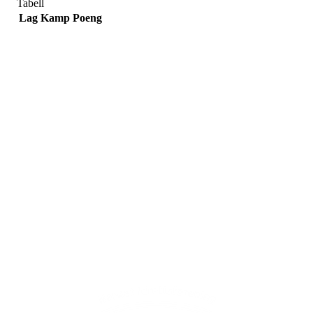
Tabell
Lag
Kamp
Poeng
Adresse
Sportsveien 25
3269 Larvik
Orgnummer
971 493 011
Faktura
faktura@nansetif.no