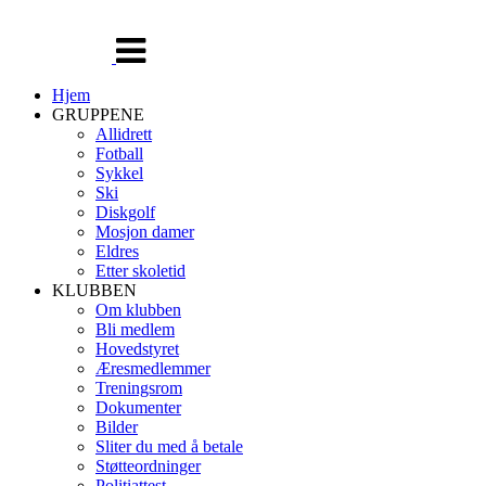
Veksle
navigasjon
Hjem
GRUPPENE
Allidrett
Fotball
Sykkel
Ski
Diskgolf
Mosjon damer
Eldres
Etter skoletid
KLUBBEN
Om klubben
Bli medlem
Hovedstyret
Æresmedlemmer
Treningsrom
Dokumenter
Bilder
Sliter du med å betale
Støtteordninger
Politiattest