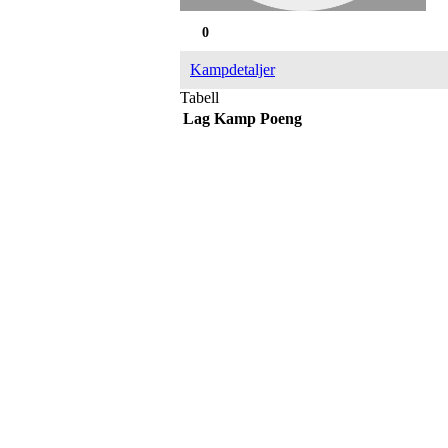
0
Kampdetaljer
Tabell
Lag
Kamp
Poeng
Adresse
Sportsveien 25
3269 Larvik
Orgnummer
971 493 011
Faktura