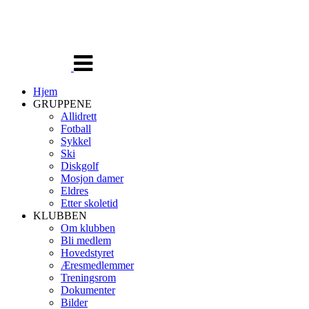
Veksle
navigasjon
Hjem
GRUPPENE
Allidrett
Fotball
Sykkel
Ski
Diskgolf
Mosjon damer
Eldres
Etter skoletid
KLUBBEN
Om klubben
Bli medlem
Hovedstyret
Æresmedlemmer
Treningsrom
Dokumenter
Bilder