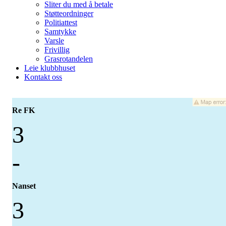
Sliter du med å betale
Støtteordninger
Politiattest
Samtykke
Varsle
Frivillig
Grasrotandelen
Leie klubbhuset
Kontakt oss
Re FK
3
-
Nanset
3