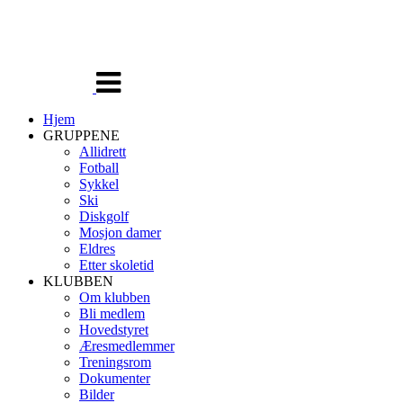
Veksle
navigasjon
Hjem
GRUPPENE
Allidrett
Fotball
Sykkel
Ski
Diskgolf
Mosjon damer
Eldres
Etter skoletid
KLUBBEN
Om klubben
Bli medlem
Hovedstyret
Æresmedlemmer
Treningsrom
Dokumenter
Bilder