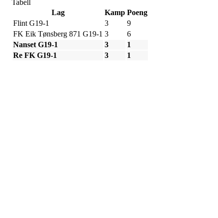
Tabell
Lag
Kamp
Poeng
Flint G19-1
3
9
FK Eik Tønsberg 871 G19-1
3
6
Nanset G19-1
3
1
Re FK G19-1
3
1
Adresse
Sportsveien 25
3269 Larvik
Orgnummer
971 493 011
Faktura
faktura@nansetif.no