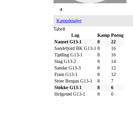
4
Kampdetaljer
Tabell
Lag
Kamp
Poeng
Nanset G13-1
8
22
Sandefjord BK G13-1
8
16
Tjølling G13-1
8
16
Stag G13-2
8
14
Sandar G13-3
8
12
Fram G13-1
8
12
Store Bergan G13-1
8
7
Stokke G13-1
8
6
Helgerød G13-1
8
0
Adresse
Sportsveien 25
3269 Larvik