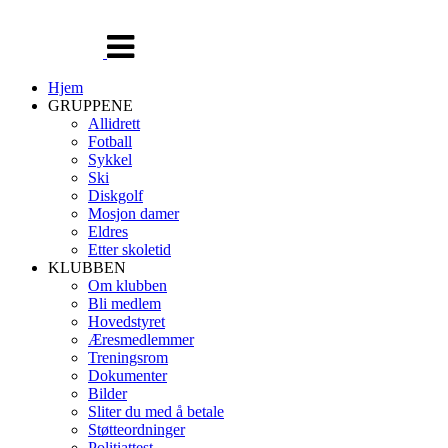
Veksle
navigasjon
Hjem
GRUPPENE
Allidrett
Fotball
Sykkel
Ski
Diskgolf
Mosjon damer
Eldres
Etter skoletid
KLUBBEN
Om klubben
Bli medlem
Hovedstyret
Æresmedlemmer
Treningsrom
Dokumenter
Bilder
Sliter du med å betale
Støtteordninger
Politiattest