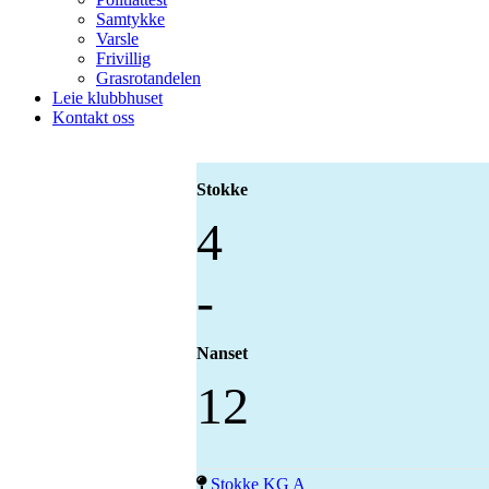
Samtykke
Varsle
Frivillig
Grasrotandelen
Leie klubbhuset
Kontakt oss
Stokke
4
-
Nanset
12
Stokke KG A