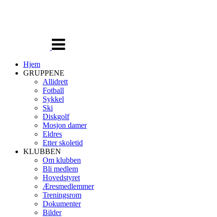
Veksle
navigasjon
Hjem
GRUPPENE
Allidrett
Fotball
Sykkel
Ski
Diskgolf
Mosjon damer
Eldres
Etter skoletid
KLUBBEN
Om klubben
Bli medlem
Hovedstyret
Æresmedlemmer
Treningsrom
Dokumenter
Bilder