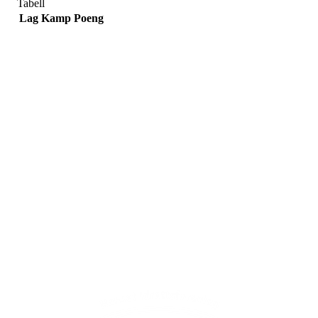
Tabell
Lag
Kamp
Poeng
Adresse
Sportsveien 25
3269 Larvik
Orgnummer
971 493 011
Faktura
faktura@nansetif.no