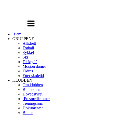
Veksle
navigasjon
Hjem
GRUPPENE
Allidrett
Fotball
Sykkel
Ski
Diskgolf
Mosjon damer
Eldres
Etter skoletid
KLUBBEN
Om klubben
Bli medlem
Hovedstyret
Æresmedlemmer
Treningsrom
Dokumenter
Bilder