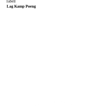
Tabell
Lag
Kamp
Poeng
Adresse
Sportsveien 25
3269 Larvik
Orgnummer
971 493 011
Faktura
faktura@nansetif.no