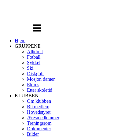
Veksle
navigasjon
Hjem
GRUPPENE
Allidrett
Fotball
Sykkel
Ski
Diskgolf
Mosjon damer
Eldres
Etter skoletid
KLUBBEN
Om klubben
Bli medlem
Hovedstyret
Æresmedlemmer
Treningsrom
Dokumenter
Bilder