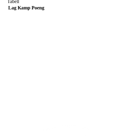
Tabell
Lag
Kamp
Poeng
Adresse
Sportsveien 25
3269 Larvik
Orgnummer
971 493 011
Faktura
faktura@nansetif.no