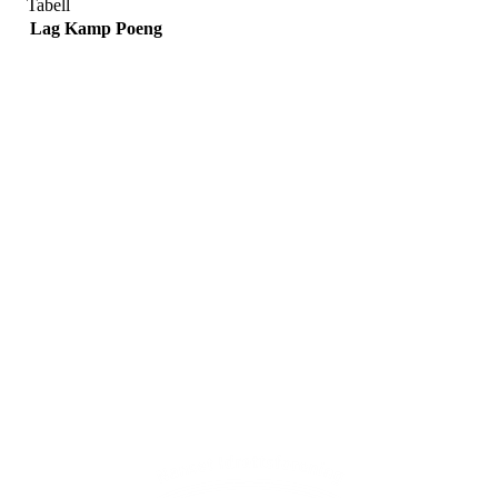
Tabell
Lag
Kamp
Poeng
Adresse
Sportsveien 25
3269 Larvik
Orgnummer
971 493 011
Faktura
faktura@nansetif.no