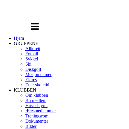
Veksle
navigasjon
Hjem
GRUPPENE
Allidrett
Fotball
Sykkel
Ski
Diskgolf
Mosjon damer
Eldres
Etter skoletid
KLUBBEN
Om klubben
Bli medlem
Hovedstyret
Æresmedlemmer
Treningsrom
Dokumenter
Bilder