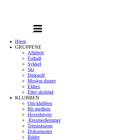
Veksle
navigasjon
Hjem
GRUPPENE
Allidrett
Fotball
Sykkel
Ski
Diskgolf
Mosjon damer
Eldres
Etter skoletid
KLUBBEN
Om klubben
Bli medlem
Hovedstyret
Æresmedlemmer
Treningsrom
Dokumenter
Bilder