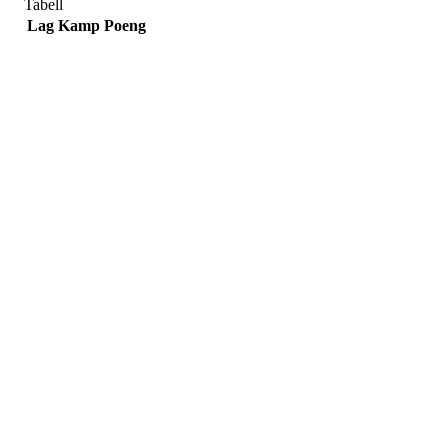
Tabell
Lag
Kamp
Poeng
Adresse
Sportsveien 25
3269 Larvik
Orgnummer
971 493 011
Faktura
faktura@nansetif.no