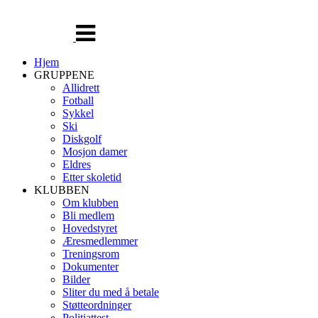
Veksle
navigasjon
Hjem
GRUPPENE
Allidrett
Fotball
Sykkel
Ski
Diskgolf
Mosjon damer
Eldres
Etter skoletid
KLUBBEN
Om klubben
Bli medlem
Hovedstyret
Æresmedlemmer
Treningsrom
Dokumenter
Bilder
Sliter du med å betale
Støtteordninger
Politiattest