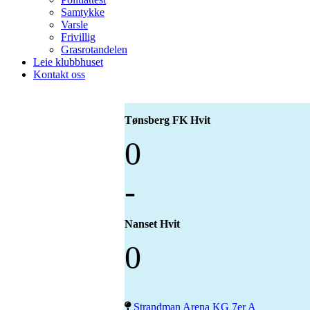
Samtykke
Varsle
Frivillig
Grasrotandelen
Leie klubbhuset
Kontakt oss
Tønsberg FK Hvit
0
-
Nanset Hvit
0
Strandman Arena KG 7er A