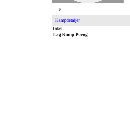
0
Kampdetaljer
Tabell
Lag
Kamp
Poeng
Adresse
Sportsveien 25
3269 Larvik
Orgnummer
971 493 011
Faktura