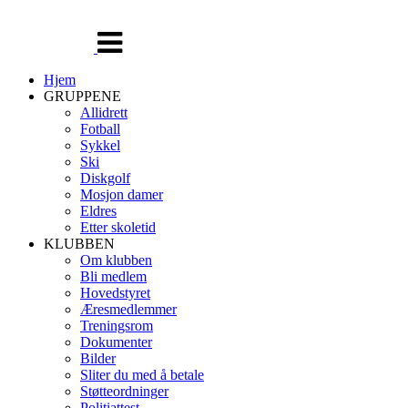
Veksle
navigasjon
Hjem
GRUPPENE
Allidrett
Fotball
Sykkel
Ski
Diskgolf
Mosjon damer
Eldres
Etter skoletid
KLUBBEN
Om klubben
Bli medlem
Hovedstyret
Æresmedlemmer
Treningsrom
Dokumenter
Bilder
Sliter du med å betale
Støtteordninger
Politiattest