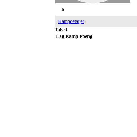
0
Kampdetaljer
Tabell
Lag
Kamp
Poeng
Adresse
Sportsveien 25
3269 Larvik
Orgnummer
971 493 011
Faktura