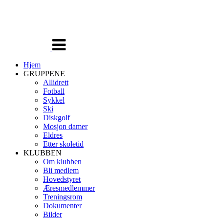
Veksle
navigasjon
Hjem
GRUPPENE
Allidrett
Fotball
Sykkel
Ski
Diskgolf
Mosjon damer
Eldres
Etter skoletid
KLUBBEN
Om klubben
Bli medlem
Hovedstyret
Æresmedlemmer
Treningsrom
Dokumenter
Bilder