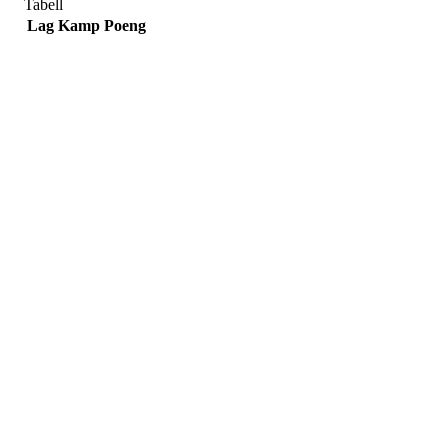
Tabell
Lag
Kamp
Poeng
Adresse
Sportsveien 25
3269 Larvik
Orgnummer
971 493 011
Faktura
faktura@nansetif.no