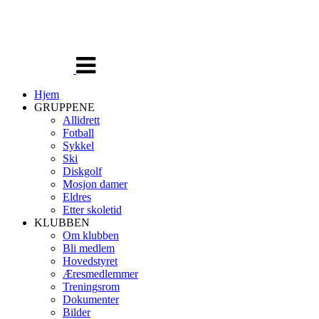
Veksle
navigasjon
Hjem
GRUPPENE
Allidrett
Fotball
Sykkel
Ski
Diskgolf
Mosjon damer
Eldres
Etter skoletid
KLUBBEN
Om klubben
Bli medlem
Hovedstyret
Æresmedlemmer
Treningsrom
Dokumenter
Bilder