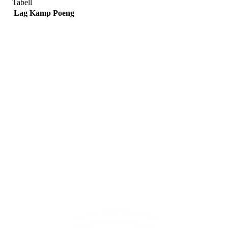
Tabell
Lag
Kamp
Poeng
Adresse
Sportsveien 25
3269 Larvik
Orgnummer
971 493 011
Faktura
faktura@nansetif.no