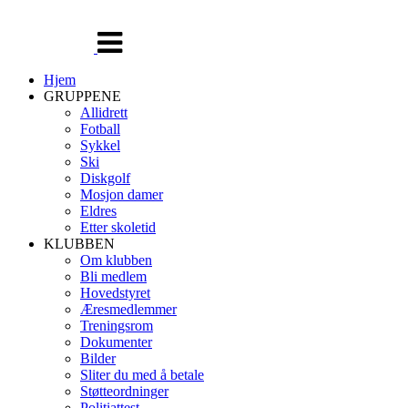
Veksle
navigasjon
Hjem
GRUPPENE
Allidrett
Fotball
Sykkel
Ski
Diskgolf
Mosjon damer
Eldres
Etter skoletid
KLUBBEN
Om klubben
Bli medlem
Hovedstyret
Æresmedlemmer
Treningsrom
Dokumenter
Bilder
Sliter du med å betale
Støtteordninger
Politiattest