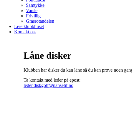
Samtykke
Varsle
Frivillig
Grasrotandelen
Leie klubbhuset
Kontakt oss
Låne disker
Klubben har disker du kan låne så du kan prøve noen gang
Ta kontakt med leder på epost:
leder.diskgolf@nansetif.no
Adresse
Sportsveien 25
3269 Larvik