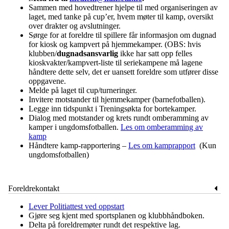
Sammen med hovedtrener hjelpe til med organiseringen av
laget, med tanke på cup’er, hvem møter til kamp, oversikt
over drakter og avslutninger.
Sørge for at foreldre til spillere får informasjon om dugnad
for kiosk og kampvert på hjemmekamper. (OBS: hvis
klubben/
dugnadsansvarlig
ikke har satt opp felles
kioskvakter/kampvert-liste til seriekampene må lagene
håndtere dette selv, det er uansett foreldre som utfører disse
oppgavene.
Melde på laget til cup/turneringer.
Invitere motstander til hjemmekamper (barnefotballen).
Legge inn tidspunkt i Treningsøkta for bortekamper.
Dialog med motstander og krets rundt omberamming av
kamper i ungdomsfotballen.
Les om omberamming av
kamp
Håndtere kamp-rapportering –
Les om kamprapport
(Kun
ungdomsfotballen)
Foreldrekontakt
Lever Politiattest ved oppstart
Gjøre seg kjent med sportsplanen og klubbhåndboken.
Delta på foreldremøter rundt det respektive lag.