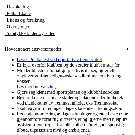
Hospitering
Fotballskade
Lisens og forsikring
Overganger
Samtykke bilder og video
Hovedtreners ansvarsområder
Lever Politiattest ved oppstart av trenervirket
Er lojal overfor klubben og de verdier klubben står for
Melder til leder i fotballgruppa hvis du ser, hører eller
opplever
«mistenkelig/uønsket» adferd mellom barn og
voksen
Les mer om varsling
Gjøre seg kjent med sportsplanen og klubbhåndboken.
Bør bruke de nasjonale skoleringsplanene eller bibliotek
ved planlegging av treningsinnhold, eks Treningsøkta
Skal legge inn treninger i lagets kalender i treningsøkta.
Lede gjennomføring av lagets treninger og etter beste evne
gjennomføre fornuftig differensiering, gjerne med hjelp fra
assistent-trener(e), slik at alle spillere får et godt sportslig
tilbud, tilpasset sitt nivå og ambisjoner.