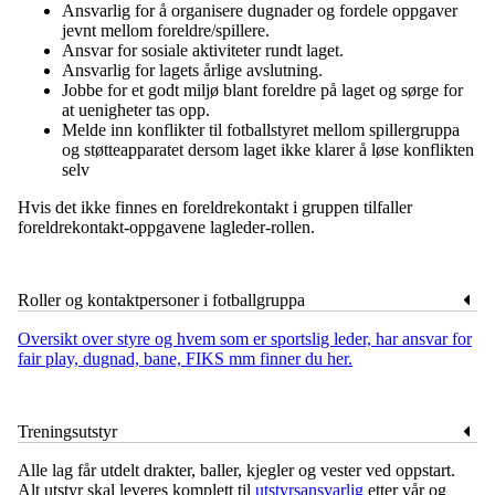
Ansvarlig for å organisere dugnader og fordele oppgaver
jevnt mellom foreldre/spillere.
Ansvar for sosiale aktiviteter rundt laget.
Ansvarlig for lagets årlige avslutning.
Jobbe for et godt miljø blant foreldre på laget og sørge for
at uenigheter tas opp.
Melde inn konflikter til fotballstyret mellom spillergruppa
og støtteapparatet dersom laget ikke klarer å løse konflikten
selv
Hvis det ikke finnes en foreldrekontakt i gruppen tilfaller
foreldrekontakt-oppgavene lagleder-rollen.
Roller og kontaktpersoner i fotballgruppa
Oversikt over styre og hvem som er sportslig leder, har ansvar for
fair play, dugnad, bane, FIKS mm finner du her.
Treningsutstyr
Alle lag får utdelt drakter, baller, kjegler og vester ved oppstart.
Alt utstyr skal leveres komplett til
utstyrsansvarlig
etter vår og