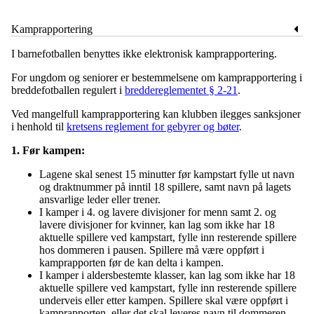
Kamprapportering
I barnefotballen benyttes ikke elektronisk kamprapportering.
For ungdom og seniorer er bestemmelsene om kamprapportering i
breddefotballen regulert i
breddereglementet § 2-21
.
Ved mangelfull kamprapportering kan klubben ilegges sanksjoner
i henhold til
kretsens reglement for gebyrer og bøter
.
1. Før kampen:
Lagene skal senest 15 minutter før kampstart fylle ut navn
og draktnummer på inntil 18 spillere, samt navn på lagets
ansvarlige leder eller trener.
I kamper i 4. og lavere divisjoner for menn samt 2. og
lavere divisjoner for kvinner, kan lag som ikke har 18
aktuelle spillere ved kampstart, fylle inn resterende spillere
hos dommeren i pausen. Spillere må være oppført i
kamprapporten før de kan delta i kampen.
I kamper i aldersbestemte klasser, kan lag som ikke har 18
aktuelle spillere ved kampstart, fylle inn resterende spillere
underveis eller etter kampen. Spillere skal være oppført i
kamprapporten, eller det skal leveres navn til dommeren,