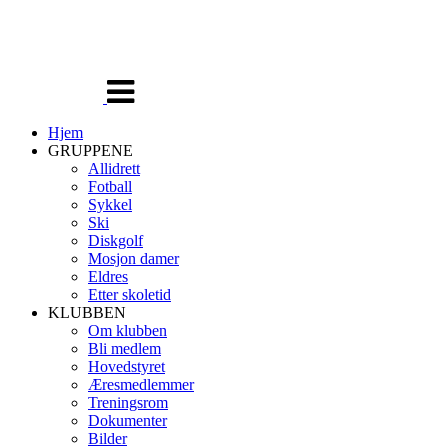
Veksle
navigasjon
Hjem
GRUPPENE
Allidrett
Fotball
Sykkel
Ski
Diskgolf
Mosjon damer
Eldres
Etter skoletid
KLUBBEN
Om klubben
Bli medlem
Hovedstyret
Æresmedlemmer
Treningsrom
Dokumenter
Bilder