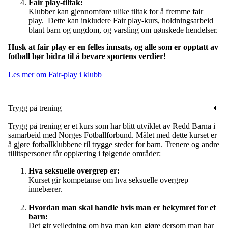
Fair play-tiltak:
Klubber kan gjennomføre ulike tiltak for å fremme fair
play. Dette kan inkludere Fair play-kurs, holdningsarbeid
blant barn og ungdom, og varsling om uønskede hendelser.
Husk at fair play er en felles innsats, og alle som er opptatt av
fotball bør bidra til å bevare sportens verdier!
Les mer om Fair-play i klubb
Trygg på trening
Trygg på trening er et kurs som har blitt utviklet av Redd Barna i
samarbeid med Norges Fotballforbund. Målet med dette kurset er
å gjøre fotballklubbene til trygge steder for barn. Trenere og andre
tillitspersoner får opplæring i følgende områder:
Hva seksuelle overgrep er:
Kurset gir kompetanse om hva seksuelle overgrep
innebærer.
Hvordan man skal handle hvis man er bekymret for et
barn:
Det gir veiledning om hva man kan gjøre dersom man har