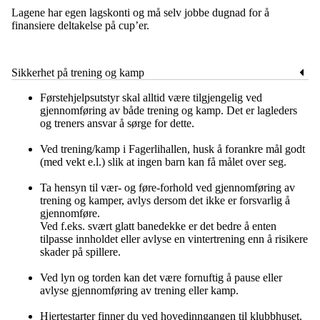
Lagene har egen lagskonti og må selv jobbe dugnad for å
finansiere deltakelse på cup’er.
Sikkerhet på trening og kamp
Førstehjelpsutstyr skal alltid være tilgjengelig ved
gjennomføring av både trening og kamp. Det er lagleders
og treners ansvar å sørge for dette.
Ved trening/kamp i Fagerlihallen, husk å forankre mål godt
(med vekt e.l.) slik at ingen barn kan få målet over seg.
Ta hensyn til vær- og føre-forhold ved gjennomføring av
trening og kamper, avlys dersom det ikke er forsvarlig å
gjennomføre.
Ved f.eks. svært glatt banedekke er det bedre å enten
tilpasse innholdet eller avlyse en vintertrening enn å risikere
skader på spillere.
Ved lyn og torden kan det være fornuftig å pause eller
avlyse gjennomføring av trening eller kamp.
Hjertestarter finner du ved hovedinngangen til klubbhuset.