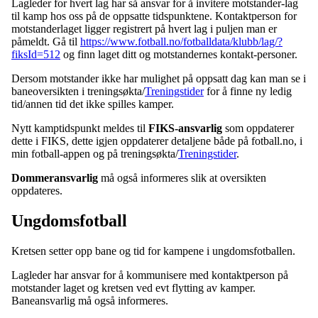
Lagleder for hvert lag har så ansvar for å invitere motstander-lag
til kamp hos oss på de oppsatte tidspunktene. Kontaktperson for
motstanderlaget ligger registrert på hvert lag i puljen man er
påmeldt. Gå til
https://www.fotball.no/fotballdata/klubb/lag/?
fiksId=512
og finn laget ditt og motstandernes kontakt-personer.
Dersom motstander ikke har mulighet på oppsatt dag kan man se i
baneoversikten i treningsøkta/
Treningstider
for å finne ny ledig
tid/annen tid det ikke spilles kamper.
Nytt kamptidspunkt meldes til
FIKS-ansvarlig
som oppdaterer
dette i FIKS, dette igjen oppdaterer detaljene både på fotball.no, i
min fotball-appen og på treningsøkta/
Treningstider
.
Dommeransvarlig
må også informeres slik at oversikten
oppdateres.
Ungdomsfotball
Kretsen setter opp bane og tid for kampene i ungdomsfotballen.
Lagleder har ansvar for å kommunisere med kontaktperson på
motstander laget og kretsen ved evt flytting av kamper.
Baneansvarlig må også informeres.