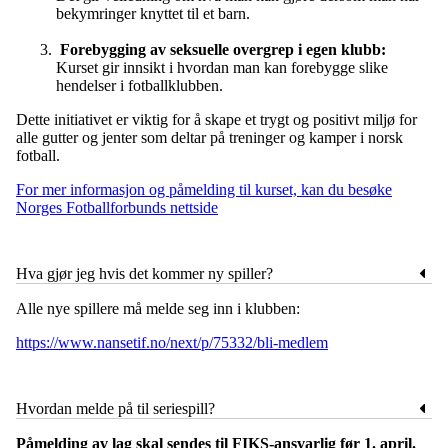
bekymringer knyttet til et barn.
Forebygging av seksuelle overgrep i egen klubb:
Kurset gir innsikt i hvordan man kan forebygge slike
hendelser i fotballklubben.
Dette initiativet er viktig for å skape et trygt og positivt miljø for
alle gutter og jenter som deltar på treninger og kamper i norsk
fotball.
For mer informasjon og påmelding til kurset, kan du besøke
Norges Fotballforbunds nettside
Hva gjør jeg hvis det kommer ny spiller?
Alle nye spillere må melde seg inn i klubben:
https://www.nansetif.no/next/p/75332/bli-medlem
Hvordan melde på til seriespill?
Påmelding av lag skal sendes til FIKS-ansvarlig før 1. april.