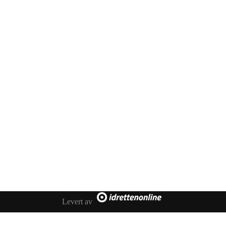
Sportsveien 25
3269 Larvik
Orgnummer
971 493 011
Faktura
faktura@nansetif.no
Levert av