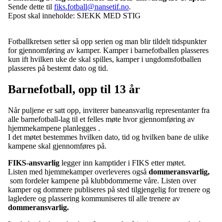
Sende dette til
fiks.fotball@nansetif.no
.
Epost skal inneholde: SJEKK MED STIG
Fotballkretsen setter så opp serien og man blir tildelt tidspunkter
for gjennomføring av kamper. Kamper i barnefotballen plasseres
kun ift hvilken uke de skal spilles, kamper i ungdomsfotballen
plasseres på bestemt dato og tid.
Barnefotball, opp til 13 år
Når puljene er satt opp, inviterer baneansvarlig representanter fra
alle barnefotball-lag til et felles møte hvor gjennomføring av
hjemmekampene planlegges .
I det møtet bestemmes hvilken dato, tid og hvilken bane de ulike
kampene skal gjennomføres på.
FIKS-ansvarlig
legger inn kamptider i FIKS etter møtet.
Listen med hjemmekamper overleveres også
dommeransvarlig,
som fordeler kampene på klubbdommerne våre. Listen over
kamper og dommere publiseres på sted tilgjengelig for trenere og
lagledere og plassering kommuniseres til alle trenere av
dommeransvarlig.