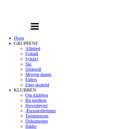
Veksle
navigasjon
Hjem
GRUPPENE
Allidrett
Fotball
Sykkel
Ski
Diskgolf
Mosjon damer
Eldres
Etter skoletid
KLUBBEN
Om klubben
Bli medlem
Hovedstyret
Æresmedlemmer
Treningsrom
Dokumenter
Bilder