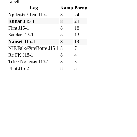
Tabell
Lag
Kamp
Poeng
Nøtterøy / Teie J15-1
8
24
Runar J15-1
8
21
Flint J15-1
8
18
Sandar J15-1
8
13
Nanset J15-1
8
13
NIF/Falk/Ørn/Borre J15-1
8
7
Re FK J15-1
8
4
Teie / Nøtterøy J15-1
8
3
Flint J15-2
8
3
Adresse
Sportsveien 25
3269 Larvik
Orgnummer