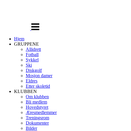
Veksle
navigasjon
Hjem
GRUPPENE
Allidrett
Fotball
Sykkel
Ski
Diskgolf
Mosjon damer
Eldres
Etter skoletid
KLUBBEN
Om klubben
Bli medlem
Hovedstyret
Æresmedlemmer
Treningsrom
Dokumenter
Bilder