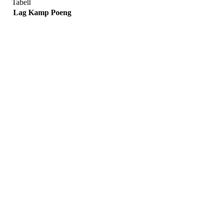
Tabell
Lag
Kamp
Poeng
Adresse
Sportsveien 25
3269 Larvik
Orgnummer
971 493 011
Faktura
faktura@nansetif.no