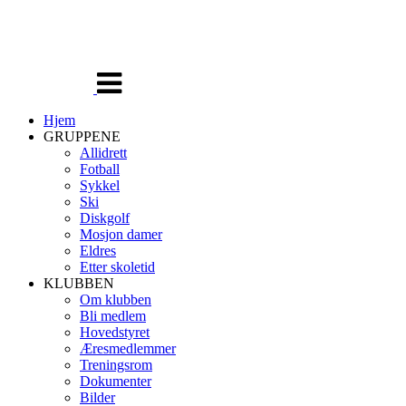
Veksle
navigasjon
Hjem
GRUPPENE
Allidrett
Fotball
Sykkel
Ski
Diskgolf
Mosjon damer
Eldres
Etter skoletid
KLUBBEN
Om klubben
Bli medlem
Hovedstyret
Æresmedlemmer
Treningsrom
Dokumenter
Bilder