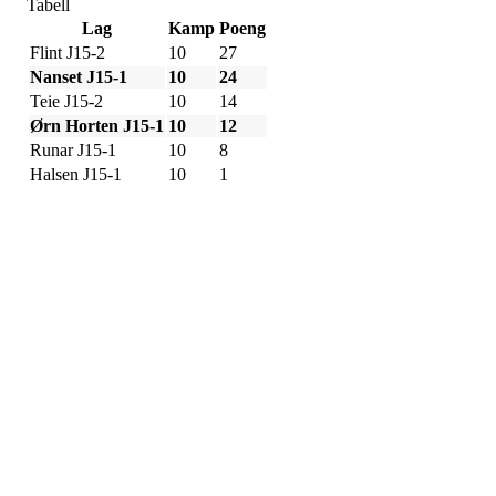
Tabell
Lag
Kamp
Poeng
Flint J15-2
10
27
Nanset J15-1
10
24
Teie J15-2
10
14
Ørn Horten J15-1
10
12
Runar J15-1
10
8
Halsen J15-1
10
1
Adresse
Sportsveien 25
3269 Larvik
Orgnummer
971 493 011