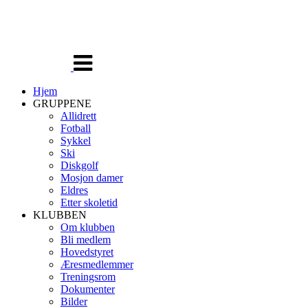
Veksle
navigasjon
Hjem
GRUPPENE
Allidrett
Fotball
Sykkel
Ski
Diskgolf
Mosjon damer
Eldres
Etter skoletid
KLUBBEN
Om klubben
Bli medlem
Hovedstyret
Æresmedlemmer
Treningsrom
Dokumenter
Bilder