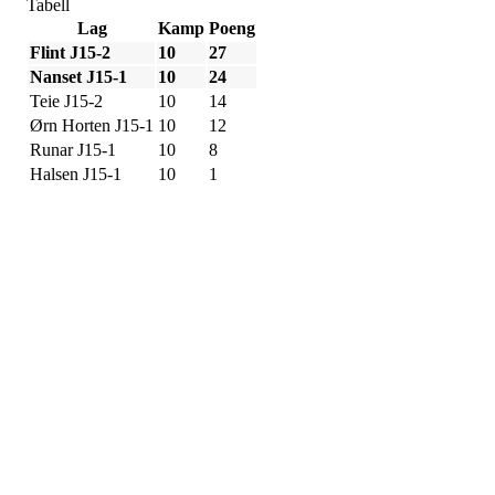
Tabell
Lag
Kamp
Poeng
Flint J15-2
10
27
Nanset J15-1
10
24
Teie J15-2
10
14
Ørn Horten J15-1
10
12
Runar J15-1
10
8
Halsen J15-1
10
1
Adresse
Sportsveien 25
3269 Larvik
Orgnummer
971 493 011