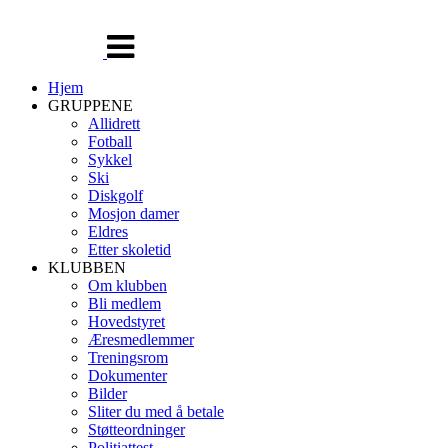
Veksle
navigasjon
Hjem
GRUPPENE
Allidrett
Fotball
Sykkel
Ski
Diskgolf
Mosjon damer
Eldres
Etter skoletid
KLUBBEN
Om klubben
Bli medlem
Hovedstyret
Æresmedlemmer
Treningsrom
Dokumenter
Bilder
Sliter du med å betale
Støtteordninger
Politiattest