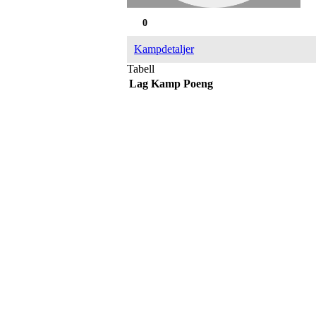
0
Kampdetaljer
Tabell
Lag
Kamp
Poeng
Adresse
Sportsveien 25
3269 Larvik
Orgnummer
971 493 011
Faktura