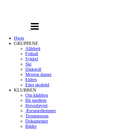
Veksle
navigasjon
Hjem
GRUPPENE
Allidrett
Fotball
Sykkel
Ski
Diskgolf
Mosjon damer
Eldres
Etter skoletid
KLUBBEN
Om klubben
Bli medlem
Hovedstyret
Æresmedlemmer
Treningsrom
Dokumenter
Bilder