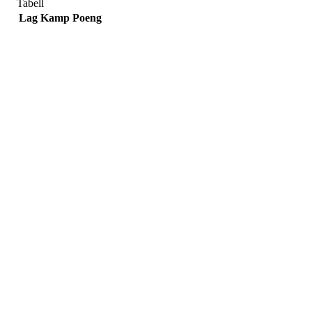
Tabell
Lag
Kamp
Poeng
Adresse
Sportsveien 25
3269 Larvik
Orgnummer
971 493 011
Faktura
faktura@nansetif.no